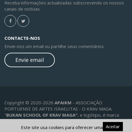
Receba informações actualizadas subscrevendo os nossos
canais de notícias.
CONTACTE-NOS
Envie-nos um email ou partilhe seus comentários.
Envie email
Copyright © 2020-2026
APAIKM
- ASSOCIAÇÃO
PORTUENSE DE ARTES ISRAELITAS - O KRAV MAGA.
"
BUKAN SCHOOL OF KRAV MAGA"
, e logótipo, é marca
registada mista Nacional no. 540709 e Europeia no.
Aceitar
18048956 de propriedade de Yaron Alexander Lichtenstein
Este site usa cookies para oferecer uma