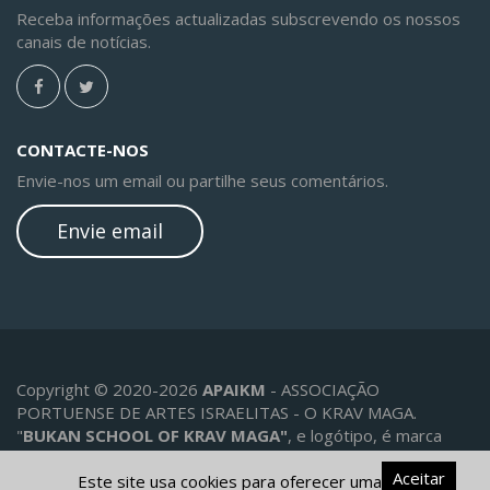
Receba informações actualizadas subscrevendo os nossos
canais de notícias.
CONTACTE-NOS
Envie-nos um email ou partilhe seus comentários.
Envie email
Copyright © 2020-2026
APAIKM
- ASSOCIAÇÃO
PORTUENSE DE ARTES ISRAELITAS - O KRAV MAGA.
"
BUKAN SCHOOL OF KRAV MAGA"
, e logótipo, é marca
registada mista Nacional no. 540709 e Europeia no.
Aceitar
18048956 de propriedade de Yaron Alexander Lichtenstein
Este site usa cookies para oferecer uma