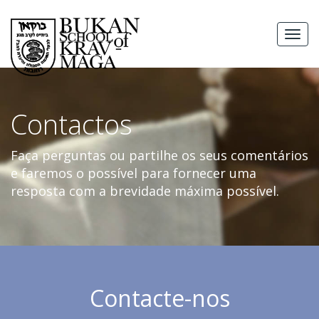
Skip
to
MEN
content
Contactos
Faça perguntas ou partilhe os seus comentários
e faremos o possível para fornecer uma
resposta com a brevidade máxima possível.
Contacte-nos