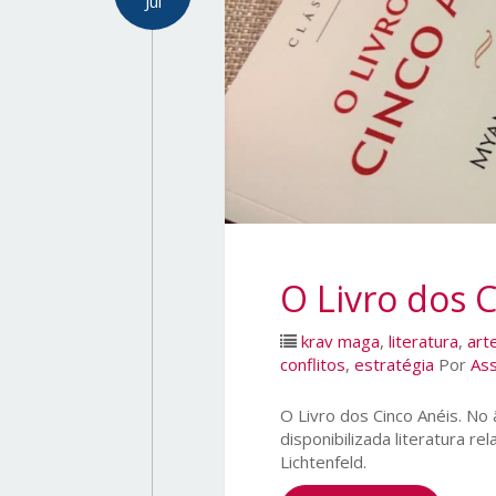
Jul
O Livro dos 
krav maga
,
literatura
,
art
conflitos
,
estratégia
Por
As
O Livro dos Cinco Anéis. No
disponibilizada literatura r
Lichtenfeld.