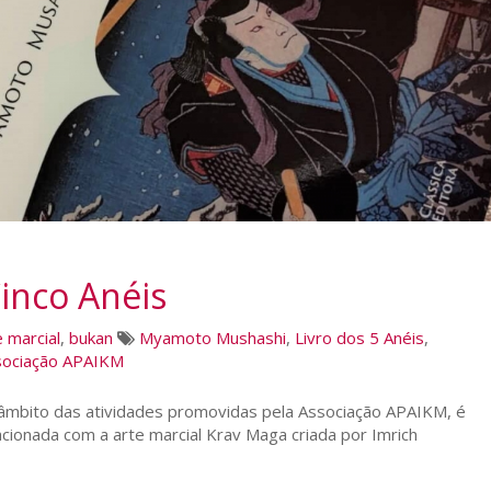
Cinco Anéis
e marcial
,
bukan
Myamoto Mushashi
,
Livro dos 5 Anéis
,
sociação APAIKM
 âmbito das atividades promovidas pela Associação APAIKM, é
elacionada com a arte marcial Krav Maga criada por Imrich