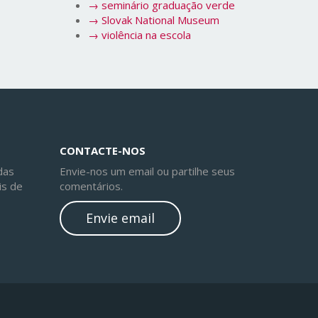
→
seminário graduação verde
→
Slovak National Museum
→
violência na escola
CONTACTE-NOS
das
Envie-nos um email ou partilhe seus
is de
comentários.
Envie email