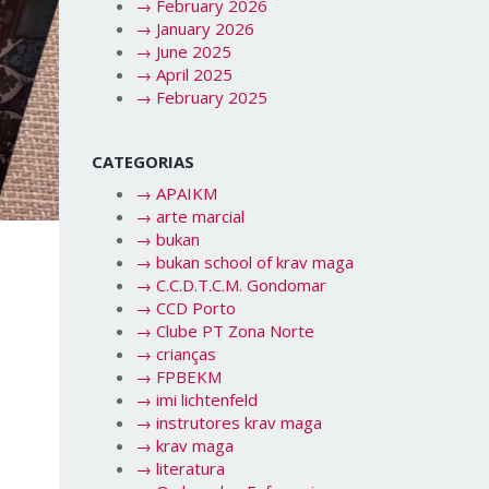
→
February 2026
→
January 2026
→
June 2025
→
April 2025
→
February 2025
CATEGORIAS
→
APAIKM
→
arte marcial
→
bukan
→
bukan school of krav maga
→
C.C.D.T.C.M. Gondomar
→
CCD Porto
→
Clube PT Zona Norte
→
crianças
→
FPBEKM
→
imi lichtenfeld
→
instrutores krav maga
→
krav maga
→
literatura